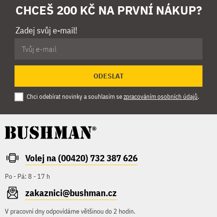
CHCEŠ 200 KČ NA PRVNÍ NÁKUP?
Zadej svůj e-mail!
ODESLAT
Chci odebírat novinky a souhlasím se
zpracováním osobních údajů
.
Volej na (00420) 732 387 626
Po - Pá: 8 - 17 h
zakaznici@bushman.cz
V pracovní dny odpovídáme většinou do 2 hodin.