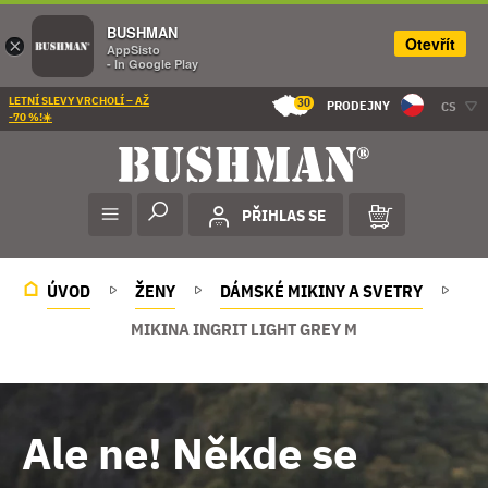
BUSHMAN
Otevřít
×
AppSisto
- In Google Play
LETNÍ SLEVY VRCHOLÍ – AŽ
30
PRODEJNY
CS
-70 %!☀️
PŘIHLAS SE
ÚVOD
ŽENY
DÁMSKÉ MIKINY A SVETRY
MIKINA INGRIT LIGHT GREY M
Ale ne! Někde se