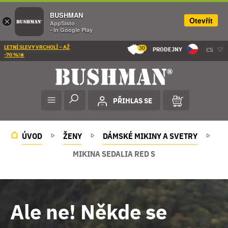
BUSHMAN
Otevřít
×
AppSisto
- In Google Play
LETNÍ SLEVY VRCHOLÍ – AŽ
30
PRODEJNY
CS
-70 %!☀️
PŘIHLAS SE
ÚVOD
ŽENY
DÁMSKÉ MIKINY A SVETRY
MIKINA SEDALIA RED S
Ale ne! Někde se