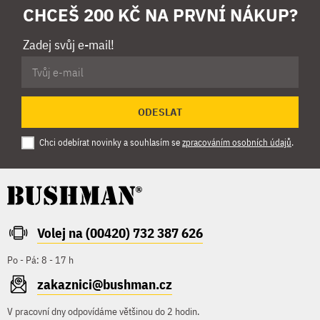
CHCEŠ 200 KČ NA PRVNÍ NÁKUP?
Zadej svůj e-mail!
ODESLAT
Chci odebírat novinky a souhlasím se
zpracováním osobních údajů
.
Volej na (00420) 732 387 626
Po - Pá: 8 - 17 h
zakaznici@bushman.cz
V pracovní dny odpovídáme většinou do 2 hodin.