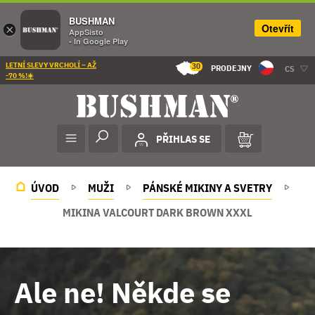
BUSHMAN
Otevřít
×
AppSisto
- In Google Play
LETNÍ SLEVY VRCHOLÍ – AŽ
30
PRODEJNY
CS
-70 %!☀️
PŘIHLAS SE
ÚVOD
MUŽI
PÁNSKÉ MIKINY A SVETRY
MIKINA VALCOURT DARK BROWN XXXL
Ale ne! Někde se