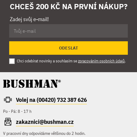
CHCEŠ 200 KČ NA PRVNÍ NÁKUP?
Zadej svůj e-mail!
ODESLAT
Chci odebírat novinky a souhlasím se
zpracováním osobních údajů
.
Volej na (00420) 732 387 626
Po - Pá: 8 - 17 h
zakaznici@bushman.cz
V pracovní dny odpovídáme většinou do 2 hodin.