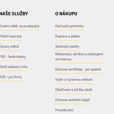
NAŠE SLUŽBY
O NÁKUPU
Osobní odběr na prodejnách
Obchodní podmínky
Módní inspirace
Doprava a platba
Úpravy oděvů
Sledování zásilky
Reklamace, výměna a odstoupení
FAQ - časté dotazy
od smlouvy
Zboží stažené z trhu
Dárkové certifikáty - jak uplatnit
B2B – pro firmy
Vyber si správnou velikost
Ošetřování a údržba zboží
Ochrana osobních údajů
Pravidla akcí