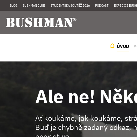
BLOG
BUSHMAN CLUB
STUDENTSKÁ SOUTĚŽ 2026
PODCAST
EXPEDICE BUSH
ÚVOD
Ale ne! Něk
Ať koukáme, jak koukáme, st
Buď je chybně zadaný odkaz, n
neexistuje.