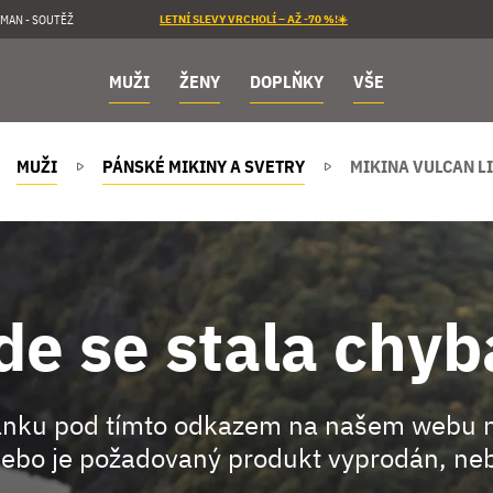
MAN - SOUTĚŽ
LETNÍ SLEVY VRCHOLÍ – AŽ -70 %!☀️
MUŽI
ŽENY
DOPLŇKY
VŠE
MUŽI
PÁNSKÉ MIKINY A SVETRY
MIKINA VULCAN LI
de se stala chyb
ránku pod tímto odkazem na našem webu 
ebo je požadovaný produkt vyprodán, neb