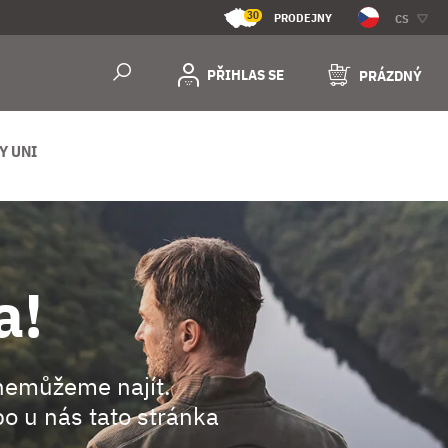
30
PRODEJNY
CS
PŘIHLAS SE
PRÁZDNÝ
Y UNI
a!
nemůžeme najít.
o u nás tato stránka