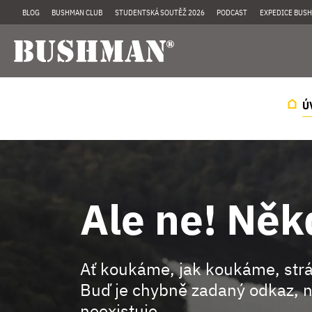
BLOG
BUSHMAN CLUB
STUDENTSKÁ SOUTĚŽ 2026
PODCAST
EXPEDICE BUSH
Ú
Ale ne! Něk
Ať koukáme, jak koukáme, st
Buď je chybně zadaný odkaz, n
neexistuje.