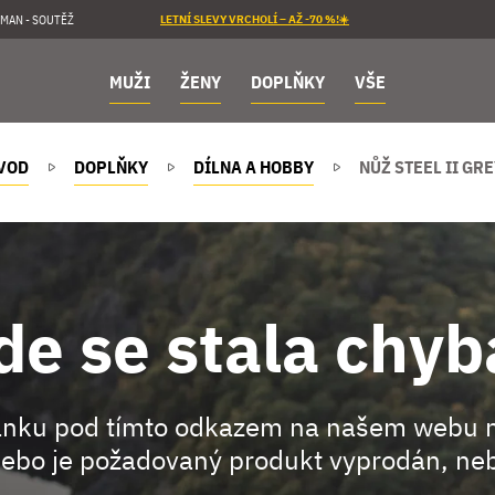
MAN - SOUTĚŽ
LETNÍ SLEVY VRCHOLÍ – AŽ -70 %!☀️
MUŽI
ŽENY
DOPLŇKY
VŠE
VOD
DOPLŇKY
DÍLNA A HOBBY
NŮŽ STEEL II GRE
de se stala chyb
ránku pod tímto odkazem na našem webu 
ebo je požadovaný produkt vyprodán, neb