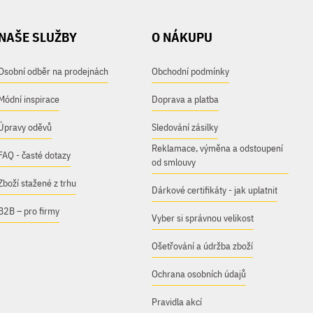
NAŠE SLUŽBY
O NÁKUPU
Osobní odběr na prodejnách
Obchodní podmínky
Módní inspirace
Doprava a platba
Úpravy oděvů
Sledování zásilky
Reklamace, výměna a odstoupení
FAQ - časté dotazy
od smlouvy
Zboží stažené z trhu
Dárkové certifikáty - jak uplatnit
B2B – pro firmy
Vyber si správnou velikost
Ošetřování a údržba zboží
Ochrana osobních údajů
Pravidla akcí