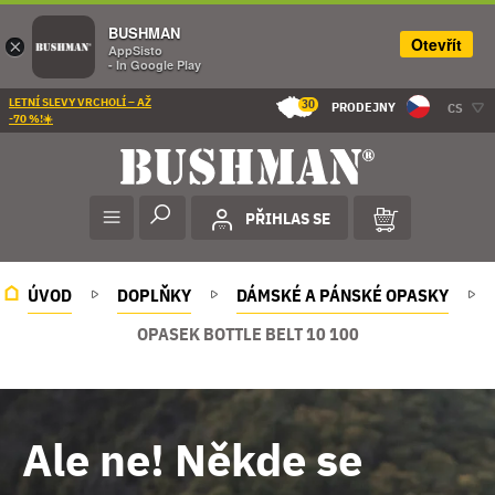
BUSHMAN
Otevřít
×
AppSisto
- In Google Play
LETNÍ SLEVY VRCHOLÍ – AŽ
30
PRODEJNY
CS
-70 %!☀️
PŘIHLAS SE
ÚVOD
DOPLŇKY
DÁMSKÉ A PÁNSKÉ OPASKY
OPASEK BOTTLE BELT 10 100
Ale ne! Někde se