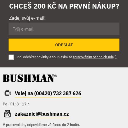
CHCEŠ 200 KČ NA PRVNÍ NÁKUP?
Zadej svůj e-mail!
ODESLAT
Chci odebírat novinky a souhlasím se
zpracováním osobních údajů
.
Volej na (00420) 732 387 626
Po - Pá: 8 - 17 h
zakaznici@bushman.cz
V pracovní dny odpovídáme většinou do 2 hodin.