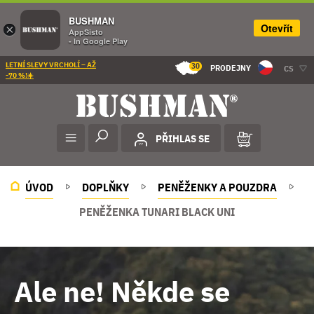
BUSHMAN
Otevřít
×
AppSisto
- In Google Play
LETNÍ SLEVY VRCHOLÍ – AŽ
30
PRODEJNY
CS
-70 %!☀️
PŘIHLAS SE
ÚVOD
DOPLŇKY
PENĚŽENKY A POUZDRA
PENĚŽENKA TUNARI BLACK UNI
Ale ne! Někde se