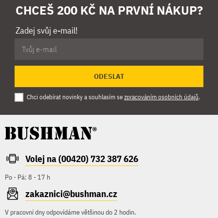
CHCEŠ 200 KČ NA PRVNÍ NÁKUP?
Zadej svůj e-mail!
ODESLAT
Chci odebírat novinky a souhlasím se
zpracováním osobních údajů
.
Volej na (00420) 732 387 626
Po - Pá: 8 - 17 h
zakaznici@bushman.cz
V pracovní dny odpovídáme většinou do 2 hodin.