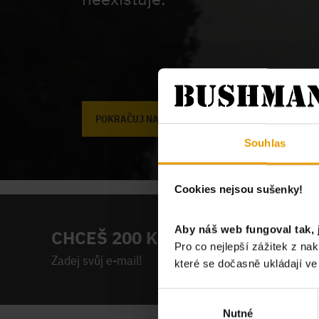
POKRAČUJ NA ÚVODNÍ STRÁNKU
Souhlas
Cookies nejsou sušenky!
Aby náš web fungoval tak, 
CHCEŠ 200 KČ NA PRVNÍ NÁKUP
Pro co nejlepší zážitek z n
Zadej svůj e-mail!
které se dočasně ukládají v
Výběr
Nutné
souhlasu