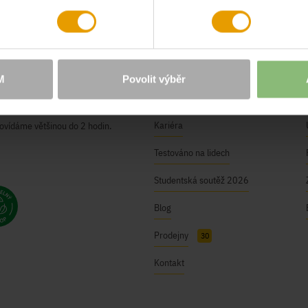
O NÁS
Naše hodnoty
M
Povolit výběr
ici@bushman.cz
BUSHMAN Club
Kariéra
ovídáme většinou do 2 hodin.
Testováno na lidech
Studentská soutěž 2026
Blog
Prodejny
30
Kontakt