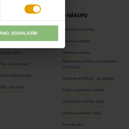
NAŠE SLUŽBY
O NÁKUPU
Osobní odběr na prodejnách
Obchodní podmínky
ANO, SOUHLASÍM
Módní inspirace
Doprava a platba
Úpravy oděvů
Sledování zásilky
Reklamace, výměna a odstoupení
FAQ - časté dotazy
od smlouvy
Zboží stažené z trhu
Dárkové certifikáty - jak uplatnit
B2B – pro firmy
Vyber si správnou velikost
Ošetřování a údržba zboží
Ochrana osobních údajů
Pravidla akcí