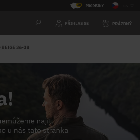
30
PRODEJNY
CS
PŘIHLAS SE
PRÁZDNÝ
 BEIGE 36-38
a!
nemůžeme najít.
o u nás tato stránka