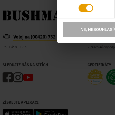
NE, NESOUHLASÍ
Volej na (00420) 732 387 626
zakazn
Po - Pá: 8 - 17 h
V pracovní dny odp
SLEDUJTE NÁS NA SÍTÍCH
CERTIFIKÁTY
ZÍSKEJTE APLIKACI