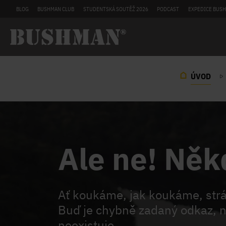
BLOG
BUSHMAN CLUB
STUDENTSKÁ SOUTĚŽ 2026
PODCAST
EXPEDICE BUSH
ÚVOD
Ale ne! Něk
Ať koukáme, jak koukáme, st
Buď je chybně zadaný odkaz, n
neexistuje.