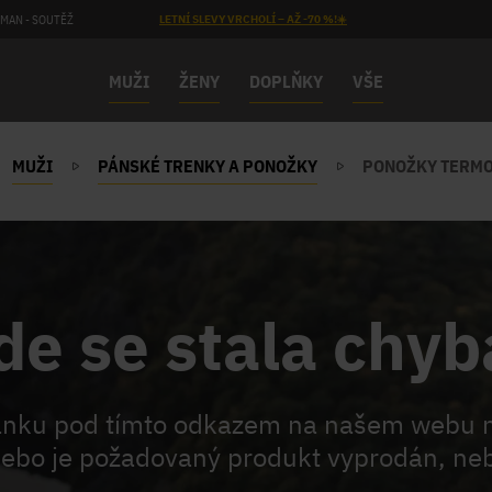
MAN - SOUTĚŽ
LETNÍ SLEVY VRCHOLÍ – AŽ -70 %!☀️
MUŽI
ŽENY
DOPLŇKY
VŠE
MUŽI
PÁNSKÉ TRENKY A PONOŽKY
PONOŽKY TERMO
de se stala chyb
ránku pod tímto odkazem na našem webu 
ebo je požadovaný produkt vyprodán, neb