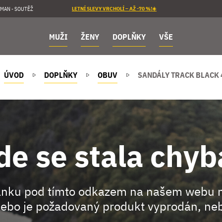
MAN - SOUTĚŽ
LETNÍ SLEVY VRCHOLÍ – AŽ -70 %!☀️
MUŽI
ŽENY
DOPLŇKY
VŠE
ÚVOD
DOPLŇKY
OBUV
SANDÁLY TRACK BLACK 
de se stala chyb
ránku pod tímto odkazem na našem webu 
ebo je požadovaný produkt vyprodán, neb