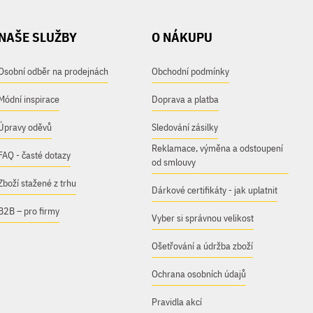
NAŠE SLUŽBY
O NÁKUPU
Osobní odběr na prodejnách
Obchodní podmínky
Módní inspirace
Doprava a platba
Úpravy oděvů
Sledování zásilky
Reklamace, výměna a odstoupení
FAQ - časté dotazy
od smlouvy
Zboží stažené z trhu
Dárkové certifikáty - jak uplatnit
B2B – pro firmy
Vyber si správnou velikost
Ošetřování a údržba zboží
Ochrana osobních údajů
Pravidla akcí