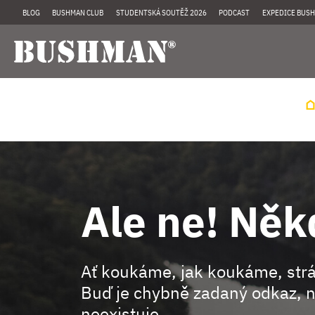
BLOG
BUSHMAN CLUB
STUDENTSKÁ SOUTĚŽ 2026
PODCAST
EXPEDICE BUSH
Ale ne! Něk
Ať koukáme, jak koukáme, st
Buď je chybně zadaný odkaz, n
neexistuje.