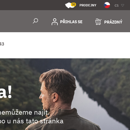
30
PRODEJNY
CS
PŘIHLAS SE
PRÁZDNÝ
43
a!
nemůžeme najít.
o u nás tato stránka