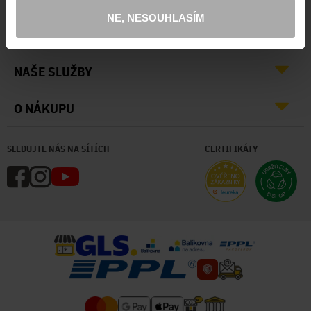
NE, NESOUHLASÍM
O NÁS
NAŠE SLUŽBY
O NÁKUPU
SLEDUJTE NÁS NA SÍTÍCH
CERTIFIKÁTY