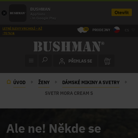
BUSHMAN
Otevřít
×
AppSisto
- In Google Play
LETNÍ SLEVY VRCHOLÍ – AŽ
30
PRODEJNY
CS
-70 %!☀️
PŘIHLAS SE
ÚVOD
ŽENY
DÁMSKÉ MIKINY A SVETRY
SVETR MORA CREAM S
Ale ne! Někde se