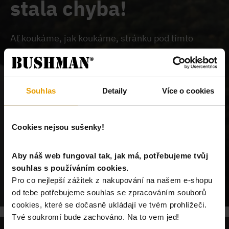
stala chyba!
Ať koukáme, jak koukáme, stránku pod tímto
odkazem na našem webu nemůžeme najít.
Buď je
chybně zadaný odkaz, nebo je požadovaný produkt
vyprodán, nebo u nás tato stránka neexistuje.
Souhlas
Detaily
Více o cookies
Cookies nejsou sušenky!
Aby náš web fungoval tak, jak má, potřebujeme tvůj
souhlas s používáním cookies.
POKRAČUJ NA ÚVODNÍ STRÁNKU
Pro co nejlepší zážitek z nakupování na našem e-shopu
od tebe potřebujeme souhlas se zpracováním souborů
cookies, které se dočasně ukládají ve tvém prohlížeči.
Tvé soukromí bude zachováno. Na to vem jed!