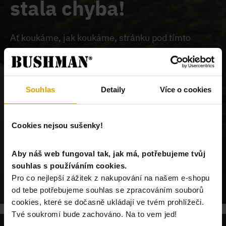
stala chyba!
Ať koukáme, jak koukáme, stránku pod tímto
odkazem na našem webu nemůžeme najít.
Buď je
chybně zadaný odkaz, nebo je požadovaný produkt
vyprodán, nebo u nás tato stránka neexistuje.
Souhlas
Detaily
Více o cookies
Cookies nejsou sušenky!
Aby náš web fungoval tak, jak má, potřebujeme tvůj
souhlas s používáním cookies.
POKRAČUJ NA ÚVODNÍ STRÁNKU
Pro co nejlepší zážitek z nakupování na našem e-shopu
od tebe potřebujeme souhlas se zpracováním souborů
cookies, které se dočasně ukládají ve tvém prohlížeči.
Tvé soukromí bude zachováno. Na to vem jed!