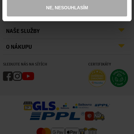
NE, NESOUHLASÍM
O NÁS
NAŠE SLUŽBY
O NÁKUPU
SLEDUJTE NÁS NA SÍTÍCH
CERTIFIKÁTY