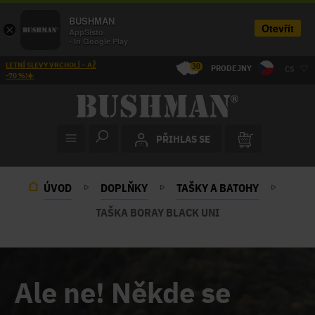
BUSHMAN
Otevřít
×
AppSisto
- In Google Play
LETNÍ SLEVY VRCHOLÍ – AŽ
30
PRODEJNY
CS
-70 %!☀️
PŘIHLAS SE
ÚVOD
DOPLŇKY
TAŠKY A BATOHY
TAŠKA BORAY BLACK UNI
Ale ne! Někde se