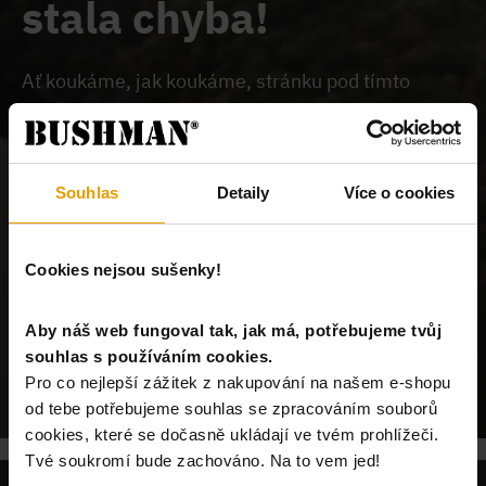
stala chyba!
Ať koukáme, jak koukáme, stránku pod tímto
odkazem na našem webu nemůžeme najít.
Buď je
chybně zadaný odkaz, nebo je požadovaný produkt
vyprodán, nebo u nás tato stránka neexistuje.
Souhlas
Detaily
Více o cookies
Cookies nejsou sušenky!
Aby náš web fungoval tak, jak má, potřebujeme tvůj
souhlas s používáním cookies.
POKRAČUJ NA ÚVODNÍ STRÁNKU
Pro co nejlepší zážitek z nakupování na našem e-shopu
od tebe potřebujeme souhlas se zpracováním souborů
cookies, které se dočasně ukládají ve tvém prohlížeči.
Tvé soukromí bude zachováno. Na to vem jed!