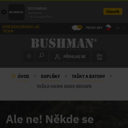
BUSHMAN
Otevřít
×
AppSisto
- In Google Play
LETNÍ SLEVY VRCHOLÍ – AŽ
30
PRODEJNY
CS
-70 %!☀️
PŘIHLAS SE
ÚVOD
DOPLŇKY
TAŠKY A BATOHY
TAŠKA HAWK DARK BROWN
Ale ne! Někde se