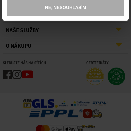
NE, NESOUHLASÍM
O NÁS
NAŠE SLUŽBY
O NÁKUPU
SLEDUJTE NÁS NA SÍTÍCH
CERTIFIKÁTY