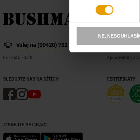
NE, NESOUHLASÍ
Volej na (00420) 732 387 626
zakazn
Po - Pá: 8 - 17 h
V pracovní dny odp
SLEDUJTE NÁS NA SÍTÍCH
CERTIFIKÁTY
ZÍSKEJTE APLIKACI