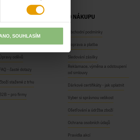
NAŠE SLUŽBY
O NÁKUPU
Osobní odběr na prodejnách
Obchodní podmínky
ANO, SOUHLASÍM
Módní inspirace
Doprava a platba
Úpravy oděvů
Sledování zásilky
Reklamace, výměna a odstoupení
FAQ - časté dotazy
od smlouvy
Zboží stažené z trhu
Dárkové certifikáty - jak uplatnit
B2B – pro firmy
Vyber si správnou velikost
Ošetřování a údržba zboží
Ochrana osobních údajů
Pravidla akcí