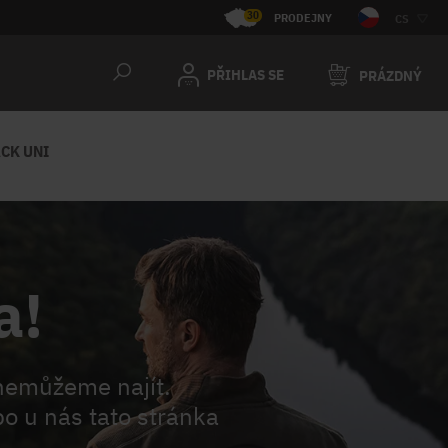
30
PRODEJNY
CS
PŘIHLAS SE
PRÁZDNÝ
CK UNI
a!
nemůžeme najít.
o u nás tato stránka