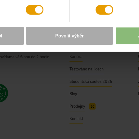
O NÁS
Naše hodnoty
M
Povolit výběr
ici@bushman.cz
BUSHMAN Club
Kariéra
ovídáme většinou do 2 hodin.
Testováno na lidech
Studentská soutěž 2026
Blog
Prodejny
30
Kontakt