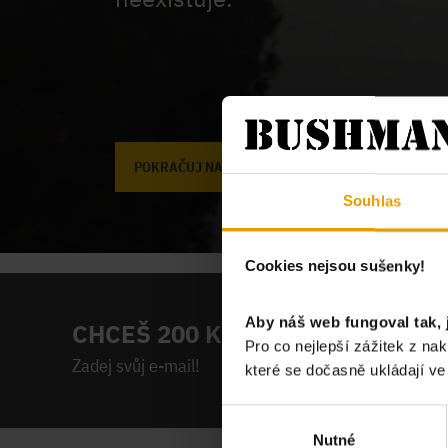
POKRAČUJ NA ÚVODNÍ STRÁNKU
Souhlas
Cookies nejsou sušenky!
Aby náš web fungoval tak, 
CHCEŠ 200 KČ NA PRVNÍ NÁKUP
Pro co nejlepší zážitek z n
Zadej svůj e-mail!
které se dočasně ukládají v
Výběr
Nutné
souhlasu