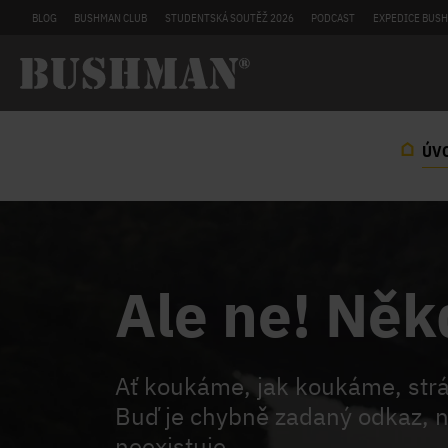
BLOG
BUSHMAN CLUB
STUDENTSKÁ SOUTĚŽ 2026
PODCAST
EXPEDICE BUSH
ÚV
Ale ne! Něk
Ať koukáme, jak koukáme, st
Buď je chybně zadaný odkaz, n
neexistuje.