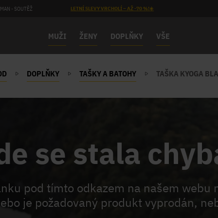
MAN - SOUTĚŽ
LETNÍ SLEVY VRCHOLÍ – AŽ -70 %!☀️
MUŽI
ŽENY
DOPLŇKY
VŠE
OD
DOPLŇKY
TAŠKY A BATOHY
TAŠKA KYOGA BLA
de se stala chyb
ránku pod tímto odkazem na našem webu 
ebo je požadovaný produkt vyprodán, neb