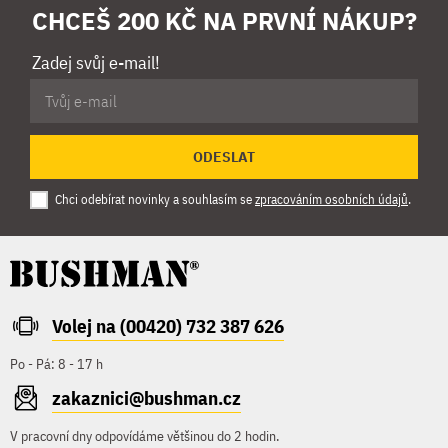
CHCEŠ 200 KČ NA PRVNÍ NÁKUP?
Zadej svůj e-mail!
ODESLAT
Chci odebírat novinky a souhlasím se
zpracováním osobních údajů
.
Volej na (00420) 732 387 626
Po - Pá: 8 - 17 h
zakaznici@bushman.cz
V pracovní dny odpovídáme většinou do 2 hodin.