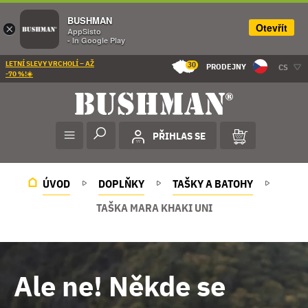
BUSHMAN
Otevřít
×
AppSisto
- In Google Play
LETNÍ SLEVY VRCHOLÍ – AŽ
30
PRODEJNY
CS
-70 %!☀️
PŘIHLAS SE
ÚVOD
DOPLŇKY
TAŠKY A BATOHY
TAŠKA MARA KHAKI UNI
Ale ne! Někde se