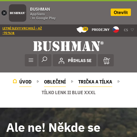
BUSHMAN
Otevřít
×
AppSisto
- In Google Play
LETNÍ SLEVY VRCHOLÍ – AŽ
30
PRODEJNY
CS
-70 %!☀️
PŘIHLAS SE
ÚVOD
OBLEČENÍ
TRIČKA A TÍLKA
TÍLKO LENK II BLUE XXXL
Ale ne! Někde se