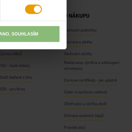
NAŠE SLUŽBY
O NÁKUPU
Osobní odběr na prodejnách
Obchodní podmínky
ANO, SOUHLASÍM
Módní inspirace
Doprava a platba
Úpravy oděvů
Sledování zásilky
Reklamace, výměna a odstoupení
FAQ - časté dotazy
od smlouvy
Zboží stažené z trhu
Dárkové certifikáty - jak uplatnit
B2B – pro firmy
Vyber si správnou velikost
Ošetřování a údržba zboží
Ochrana osobních údajů
Pravidla akcí