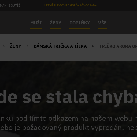
MAN - SOUTĚŽ
LETNÍ SLEVY VRCHOLÍ – AŽ -70 %!☀️
MUŽI
ŽENY
DOPLŇKY
VŠE
ŽENY
DÁMSKÁ TRIČKA A TÍLKA
TRIČKO AKORA G
de se stala chyb
ránku pod tímto odkazem na našem webu 
ebo je požadovaný produkt vyprodán, neb