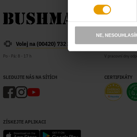
NE, NESOUHLASÍ
Volej na (00420) 732 387 626
zakazn
Po - Pá: 8 - 17 h
V pracovní dny odp
SLEDUJTE NÁS NA SÍTÍCH
CERTIFIKÁTY
ZÍSKEJTE APLIKACI