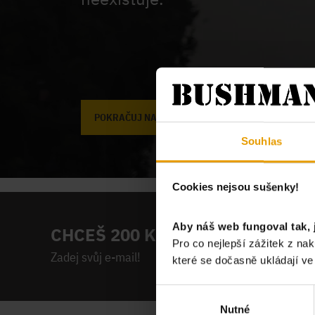
POKRAČUJ NA ÚVODNÍ STRÁNKU
Souhlas
Cookies nejsou sušenky!
Aby náš web fungoval tak, 
CHCEŠ 200 KČ NA PRVNÍ NÁKUP
Pro co nejlepší zážitek z n
Zadej svůj e-mail!
které se dočasně ukládají v
Výběr
Nutné
souhlasu