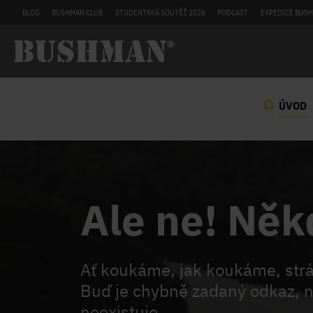
BLOG
BUSHMAN CLUB
STUDENTSKÁ SOUTĚŽ 2026
PODCAST
EXPEDICE BUSH
ÚVOD
Ale ne! Něk
Ať koukáme, jak koukáme, st
Buď je chybně zadaný odkaz, n
neexistuje.