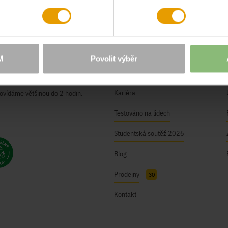
O NÁS
Naše hodnoty
M
Povolit výběr
ici@bushman.cz
BUSHMAN Club
Kariéra
ovídáme většinou do 2 hodin.
Testováno na lidech
Studentská soutěž 2026
Blog
Prodejny
30
Kontakt