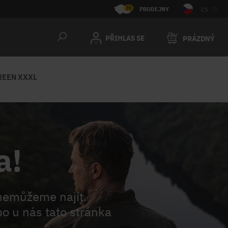
30
PRODEJNY
CS
PŘIHLAS SE
PRÁZDNÝ
REEN XXXL
a!
nemůžeme najít.
o u nás tato stránka