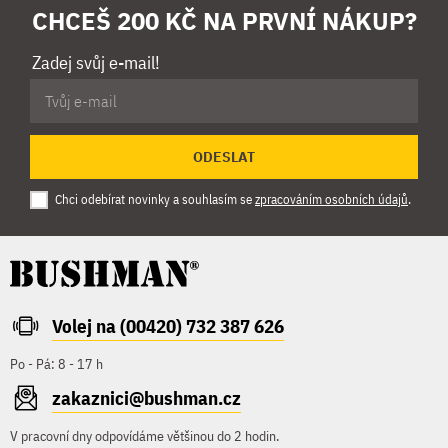
CHCEŠ 200 KČ NA PRVNÍ NÁKUP?
Zadej svůj e-mail!
ODESLAT
Chci odebírat novinky a souhlasím se
zpracováním osobních údajů
.
Volej na (00420) 732 387 626
Po - Pá: 8 - 17 h
zakaznici@bushman.cz
V pracovní dny odpovídáme většinou do 2 hodin.