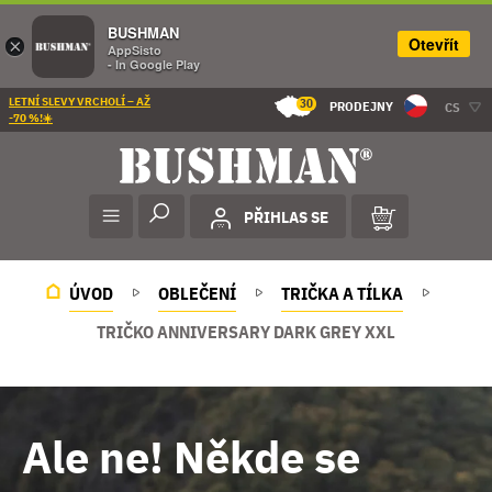
BUSHMAN
Otevřít
×
AppSisto
- In Google Play
LETNÍ SLEVY VRCHOLÍ – AŽ
30
PRODEJNY
CS
-70 %!☀️
PŘIHLAS SE
ÚVOD
OBLEČENÍ
TRIČKA A TÍLKA
TRIČKO ANNIVERSARY DARK GREY XXL
Ale ne! Někde se