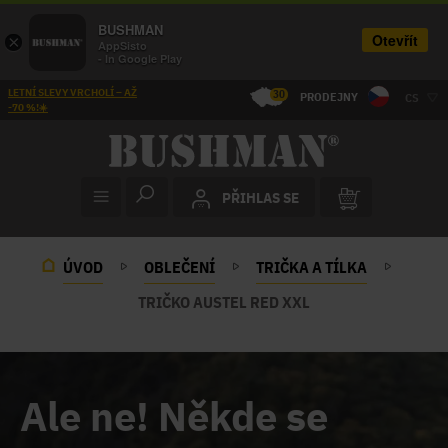
BUSHMAN
Otevřít
×
AppSisto
- In Google Play
LETNÍ SLEVY VRCHOLÍ – AŽ
30
PRODEJNY
CS
-70 %!☀️
PŘIHLAS SE
ÚVOD
OBLEČENÍ
TRIČKA A TÍLKA
TRIČKO AUSTEL RED XXL
Ale ne! Někde se