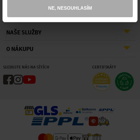
NE, NESOUHLASÍM
O NÁS
NAŠE SLUŽBY
O NÁKUPU
SLEDUJTE NÁS NA SÍTÍCH
CERTIFIKÁTY