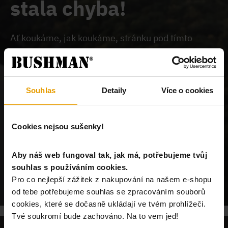
stala chyba!
Ať koukáme, jak koukáme, stránku pod tímto
odkazem na našem webu nemůžeme najít.
Buď je
chybně zadaný odkaz, nebo je požadovaný produkt
vyprodán, nebo u nás tato stránka neexistuje.
Souhlas
Detaily
Více o cookies
Cookies nejsou sušenky!
Aby náš web fungoval tak, jak má, potřebujeme tvůj
souhlas s používáním cookies.
POKRAČUJ NA ÚVODNÍ STRÁNKU
Pro co nejlepší zážitek z nakupování na našem e-shopu
od tebe potřebujeme souhlas se zpracováním souborů
cookies, které se dočasně ukládají ve tvém prohlížeči.
Tvé soukromí bude zachováno. Na to vem jed!