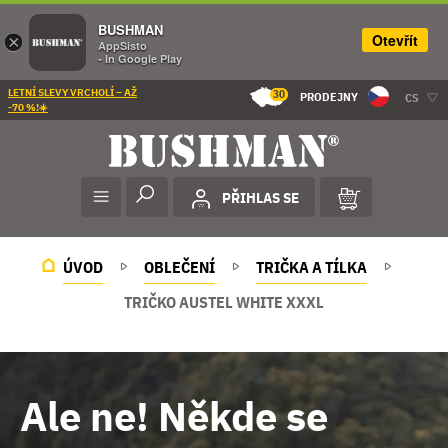
BUSHMAN
Otevřít
×
AppSisto
- In Google Play
LETNÍ SLEVY VRCHOLÍ – AŽ
30
PRODEJNY
CS
-70 %!☀️
PŘIHLAS SE
ÚVOD
OBLEČENÍ
TRIČKA A TÍLKA
TRIČKO AUSTEL WHITE XXXL
Ale ne! Někde se