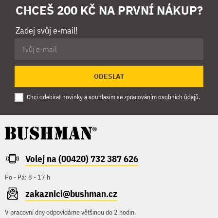
CHCEŠ 200 KČ NA PRVNÍ NÁKUP?
Zadej svůj e-mail!
ODESLAT
Chci odebírat novinky a souhlasím se
zpracováním osobních údajů
.
Volej na (00420) 732 387 626
Po - Pá: 8 - 17 h
zakaznici@bushman.cz
V pracovní dny odpovídáme většinou do 2 hodin.