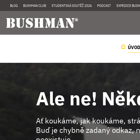
BLOG
BUSHMAN CLUB
STUDENTSKÁ SOUTĚŽ 2026
PODCAST
EXPEDICE BUSH
ÚVO
Ale ne! Něk
Ať koukáme, jak koukáme, st
Buď je chybně zadaný odkaz, n
neexistuje.