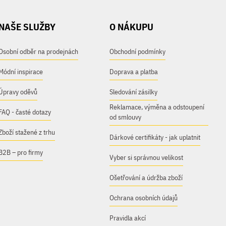
NAŠE SLUŽBY
O NÁKUPU
Osobní odběr na prodejnách
Obchodní podmínky
Módní inspirace
Doprava a platba
Úpravy oděvů
Sledování zásilky
Reklamace, výměna a odstoupení
FAQ - časté dotazy
od smlouvy
Zboží stažené z trhu
Dárkové certifikáty - jak uplatnit
B2B – pro firmy
Vyber si správnou velikost
Ošetřování a údržba zboží
Ochrana osobních údajů
Pravidla akcí