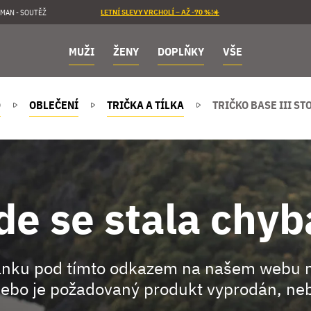
MAN - SOUTĚŽ
LETNÍ SLEVY VRCHOLÍ – AŽ -70 %!☀️
MUŽI
ŽENY
DOPLŇKY
VŠE
D
OBLEČENÍ
TRIČKA A TÍLKA
TRIČKO BASE III ST
de se stala chyb
ránku pod tímto odkazem na našem webu 
ebo je požadovaný produkt vyprodán, neb