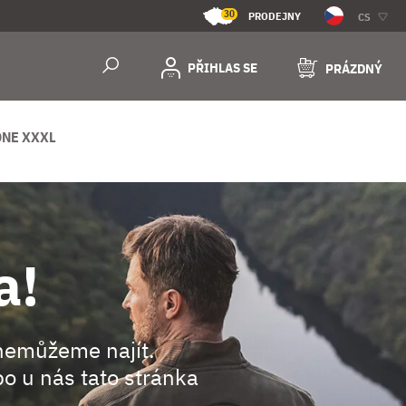
30
PRODEJNY
CS
PŘIHLAS SE
PRÁZDNÝ
ONE XXXL
a!
nemůžeme najít.
o u nás tato stránka