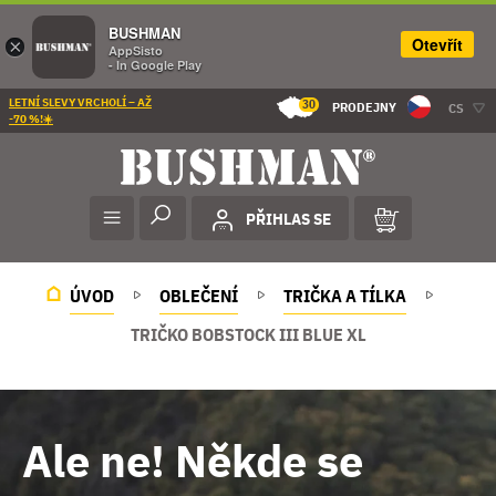
BUSHMAN
Otevřít
×
AppSisto
- In Google Play
LETNÍ SLEVY VRCHOLÍ – AŽ
30
PRODEJNY
CS
-70 %!☀️
PŘIHLAS SE
ÚVOD
OBLEČENÍ
TRIČKA A TÍLKA
TRIČKO BOBSTOCK III BLUE XL
Ale ne! Někde se