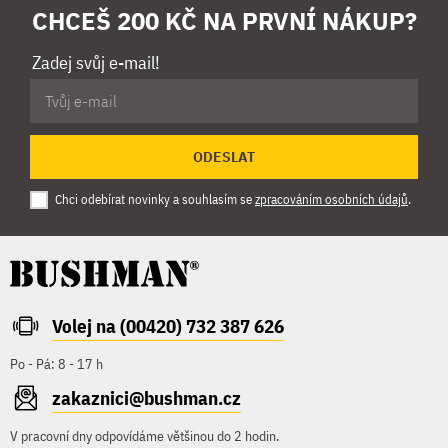
CHCEŠ 200 KČ NA PRVNÍ NÁKUP?
Zadej svůj e-mail!
ODESLAT
Chci odebírat novinky a souhlasím se
zpracováním osobních údajů
.
Volej na (00420) 732 387 626
Po - Pá: 8 - 17 h
zakaznici@bushman.cz
V pracovní dny odpovídáme většinou do 2 hodin.