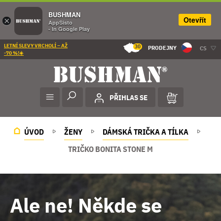
BUSHMAN
Otevřít
×
AppSisto
- In Google Play
LETNÍ SLEVY VRCHOLÍ – AŽ
30
PRODEJNY
CS
-70 %!☀️
PŘIHLAS SE
ÚVOD
ŽENY
DÁMSKÁ TRIČKA A TÍLKA
TRIČKO BONITA STONE M
Ale ne! Někde se