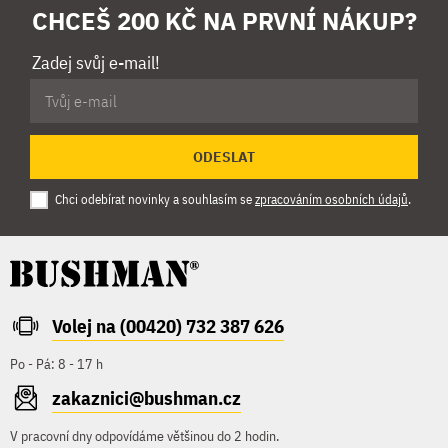
CHCEŠ 200 KČ NA PRVNÍ NÁKUP?
Zadej svůj e-mail!
ODESLAT
Chci odebírat novinky a souhlasím se
zpracováním osobních údajů
.
Volej na (00420) 732 387 626
Po - Pá: 8 - 17 h
zakaznici@bushman.cz
V pracovní dny odpovídáme většinou do 2 hodin.