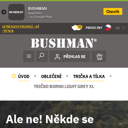
BUSHMAN
Otevřít
×
AppSisto
- In Google Play
LETNÍ SLEVY VRCHOLÍ – AŽ
30
PRODEJNY
CS
-70 %!☀️
PŘIHLAS SE
ÚVOD
OBLEČENÍ
TRIČKA A TÍLKA
TRIČKO BORNO LIGHT GREY XL
Ale ne! Někde se