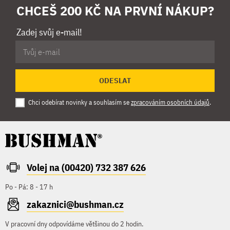
CHCEŠ 200 KČ NA PRVNÍ NÁKUP?
Zadej svůj e-mail!
ODESLAT
Chci odebírat novinky a souhlasím se
zpracováním osobních údajů
.
Volej na (00420) 732 387 626
Po - Pá: 8 - 17 h
zakaznici@bushman.cz
V pracovní dny odpovídáme většinou do 2 hodin.