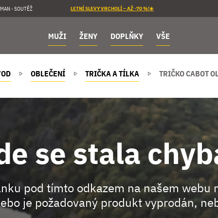
MAN - SOUTĚŽ
LETNÍ SLEVY VRCHOLÍ – AŽ -70 %!☀️
MUŽI
ŽENY
DOPLŇKY
VŠE
VOD
OBLEČENÍ
TRIČKA A TÍLKA
TRIČKO CABOT O
de se stala chyb
ránku pod tímto odkazem na našem webu 
ebo je požadovaný produkt vyprodán, neb