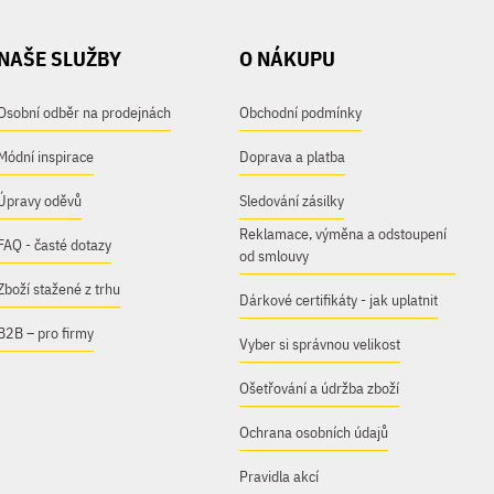
NAŠE SLUŽBY
O NÁKUPU
Osobní odběr na prodejnách
Obchodní podmínky
Módní inspirace
Doprava a platba
Úpravy oděvů
Sledování zásilky
Reklamace, výměna a odstoupení
FAQ - časté dotazy
od smlouvy
Zboží stažené z trhu
Dárkové certifikáty - jak uplatnit
B2B – pro firmy
Vyber si správnou velikost
Ošetřování a údržba zboží
Ochrana osobních údajů
Pravidla akcí