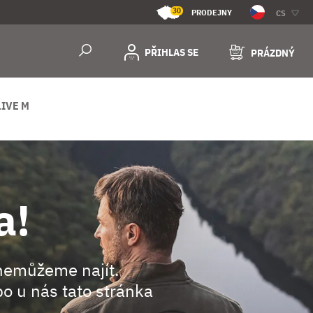
30
PRODEJNY
CS
PŘIHLAS SE
PRÁZDNÝ
LIVE M
a!
nemůžeme najít.
o u nás tato stránka