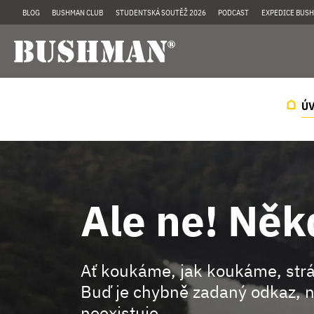
BLOG
BUSHMAN CLUB
STUDENTSKÁ SOUTĚŽ 2026
PODCAST
EXPEDICE BUSH
Ú
Ale ne! Něk
Ať koukáme, jak koukáme, st
Buď je chybně zadaný odkaz, n
neexistuje.