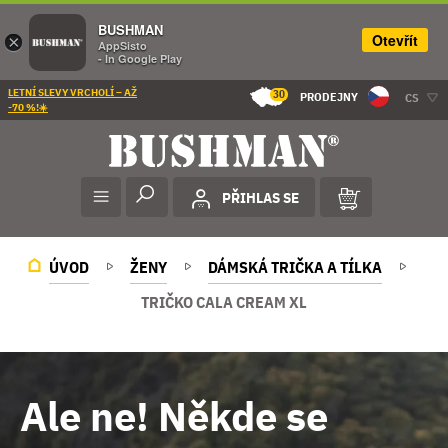
BUSHMAN
Otevřít
×
AppSisto
- In Google Play
LETNÍ SLEVY VRCHOLÍ – AŽ
30
PRODEJNY
CS
-70 %!☀️
PŘIHLAS SE
ÚVOD
ŽENY
DÁMSKÁ TRIČKA A TÍLKA
TRIČKO CALA CREAM XL
Ale ne! Někde se