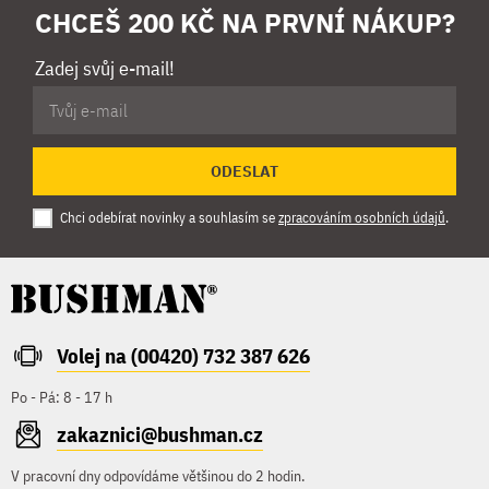
CHCEŠ 200 KČ NA PRVNÍ NÁKUP?
Zadej svůj e-mail!
ODESLAT
Chci odebírat novinky a souhlasím se
zpracováním osobních údajů
.
Volej na (00420) 732 387 626
Po - Pá: 8 - 17 h
zakaznici@bushman.cz
V pracovní dny odpovídáme většinou do 2 hodin.