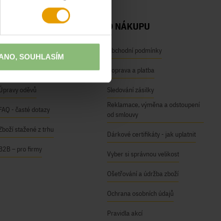
NAŠE SLUŽBY
O NÁKUPU
Osobní odběr na prodejnách
Obchodní podmínky
ANO, SOUHLASÍM
Módní inspirace
Doprava a platba
Úpravy oděvů
Sledování zásilky
Reklamace, výměna a odstoupení
FAQ - časté dotazy
od smlouvy
Zboží stažené z trhu
Dárkové certifikáty - jak uplatnit
B2B – pro firmy
Vyber si správnou velikost
Ošetřování a údržba zboží
Ochrana osobních údajů
Pravidla akcí