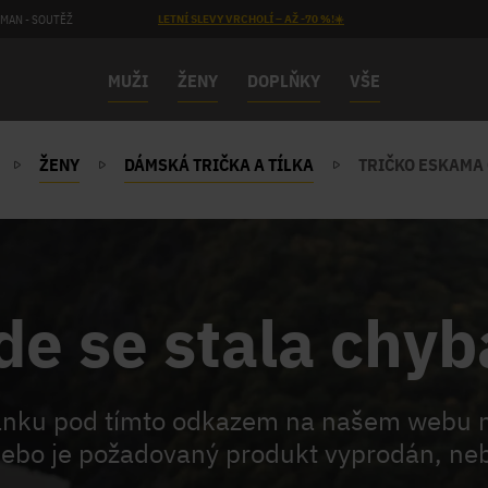
MAN - SOUTĚŽ
LETNÍ SLEVY VRCHOLÍ – AŽ -70 %!☀️
MUŽI
ŽENY
DOPLŇKY
VŠE
ŽENY
DÁMSKÁ TRIČKA A TÍLKA
TRIČKO ESKAMA
de se stala chyb
ránku pod tímto odkazem na našem webu 
ebo je požadovaný produkt vyprodán, neb