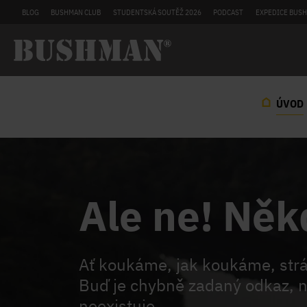
BLOG
BUSHMAN CLUB
STUDENTSKÁ SOUTĚŽ 2026
PODCAST
EXPEDICE BUSH
ÚVOD
Ale ne! Něk
Ať koukáme, jak koukáme, st
Buď je chybně zadaný odkaz, n
neexistuje.