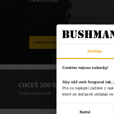
POKRAČUJ NA ÚVODNÍ STRÁNKU
Souhlas
Cookies nejsou sušenky!
Aby náš web fungoval tak, 
CHCEŠ 200 KČ NA PRVNÍ NÁKUP
Pro co nejlepší zážitek z n
Zadej svůj e-mail!
které se dočasně ukládají v
Výběr
Nutné
souhlasu