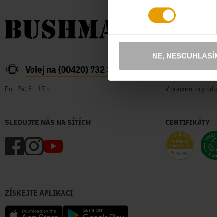
NE, NESOUHLASÍ
Volej na (00420) 732 387 626
zakazn
Po - Pá: 8 - 17 h
V pracovní dny odp
SLEDUJTE NÁS NA SÍTÍCH
CERTIFIKÁTY
ZÍSKEJTE APLIKACI