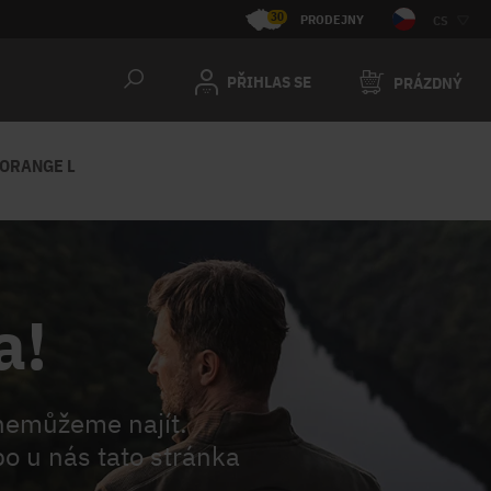
30
PRODEJNY
CS
PŘIHLAS SE
PRÁZDNÝ
 ORANGE L
a!
nemůžeme najít.
o u nás tato stránka