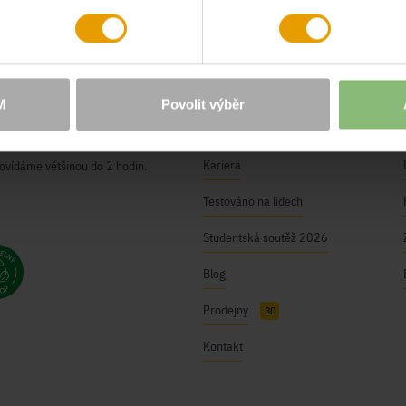
O NÁS
Naše hodnoty
M
Povolit výběr
ici@bushman.cz
BUSHMAN Club
Kariéra
ovídáme většinou do 2 hodin.
Testováno na lidech
Studentská soutěž 2026
Blog
Prodejny
30
Kontakt