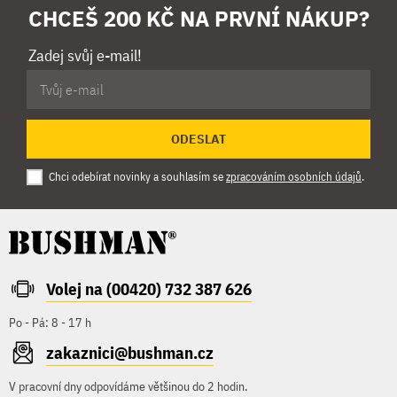
CHCEŠ 200 KČ NA PRVNÍ NÁKUP?
Zadej svůj e-mail!
ODESLAT
Chci odebírat novinky a souhlasím se
zpracováním osobních údajů
.
Volej na (00420) 732 387 626
Po - Pá: 8 - 17 h
zakaznici@bushman.cz
V pracovní dny odpovídáme většinou do 2 hodin.