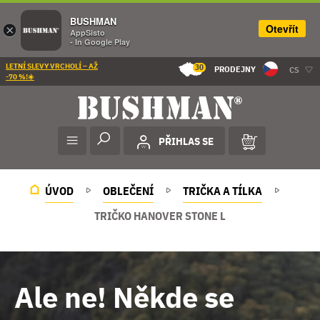
BUSHMAN
Otevřít
×
AppSisto
- In Google Play
LETNÍ SLEVY VRCHOLÍ – AŽ
30
PRODEJNY
CS
-70 %!☀️
PŘIHLAS SE
ÚVOD
OBLEČENÍ
TRIČKA A TÍLKA
TRIČKO HANOVER STONE L
Ale ne! Někde se