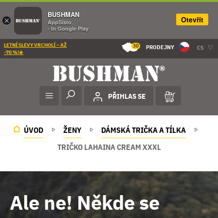
BUSHMAN
Otevřít
×
AppSisto
- In Google Play
LETNÍ SLEVY VRCHOLÍ – AŽ
30
PRODEJNY
CS
-70 %!☀️
PŘIHLAS SE
ÚVOD
ŽENY
DÁMSKÁ TRIČKA A TÍLKA
TRIČKO LAHAINA CREAM XXXL
Ale ne! Někde se