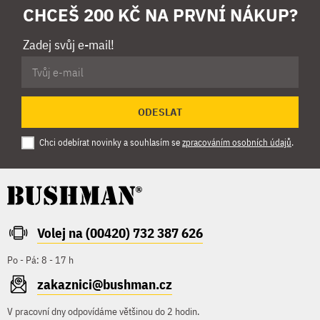
CHCEŠ 200 KČ NA PRVNÍ NÁKUP?
Zadej svůj e-mail!
ODESLAT
Chci odebírat novinky a souhlasím se
zpracováním osobních údajů
.
Volej na (00420) 732 387 626
Po - Pá: 8 - 17 h
zakaznici@bushman.cz
V pracovní dny odpovídáme většinou do 2 hodin.