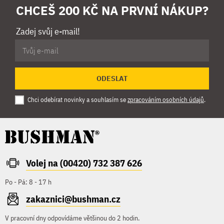
CHCEŠ 200 KČ NA PRVNÍ NÁKUP?
Zadej svůj e-mail!
ODESLAT
Chci odebírat novinky a souhlasím se
zpracováním osobních údajů
.
Volej na (00420) 732 387 626
Po - Pá: 8 - 17 h
zakaznici@bushman.cz
V pracovní dny odpovídáme většinou do 2 hodin.