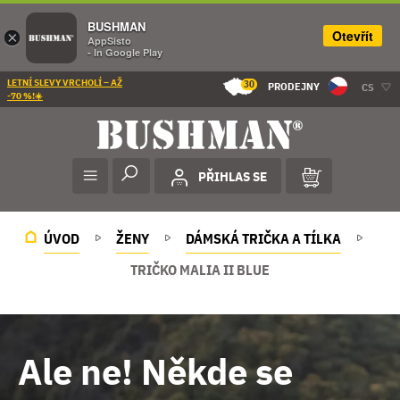
BUSHMAN
Otevřít
×
AppSisto
- In Google Play
LETNÍ SLEVY VRCHOLÍ – AŽ
30
PRODEJNY
CS
-70 %!☀️
PŘIHLAS SE
ÚVOD
ŽENY
DÁMSKÁ TRIČKA A TÍLKA
TRIČKO MALIA II BLUE
Ale ne! Někde se