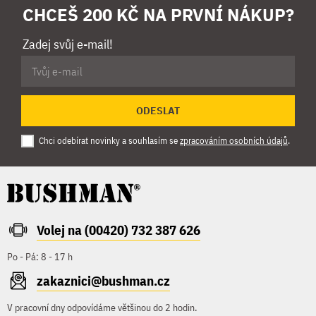
CHCEŠ 200 KČ NA PRVNÍ NÁKUP?
Zadej svůj e-mail!
ODESLAT
Chci odebírat novinky a souhlasím se
zpracováním osobních údajů
.
Volej na (00420) 732 387 626
Po - Pá: 8 - 17 h
zakaznici@bushman.cz
V pracovní dny odpovídáme většinou do 2 hodin.