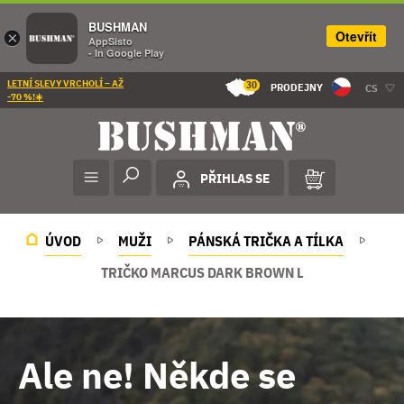
BUSHMAN
Otevřít
×
AppSisto
- In Google Play
LETNÍ SLEVY VRCHOLÍ – AŽ
30
PRODEJNY
CS
-70 %!☀️
PŘIHLAS SE
ÚVOD
MUŽI
PÁNSKÁ TRIČKA A TÍLKA
TRIČKO MARCUS DARK BROWN L
Ale ne! Někde se