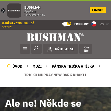
BUSHMAN
Otevřít
×
AppSisto
- In Google Play
LETNÍ SLEVY VRCHOLÍ – AŽ
30
PRODEJNY
CS
-70 %!☀️
PŘIHLAS SE
ÚVOD
MUŽI
PÁNSKÁ TRIČKA A TÍLKA
TRIČKO MURRAY NEW DARK KHAKI L
Ale ne! Někde se