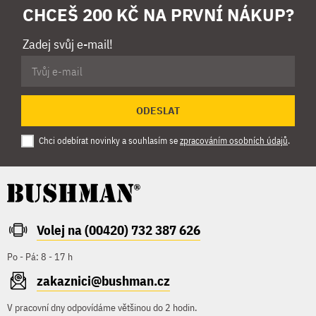
CHCEŠ 200 KČ NA PRVNÍ NÁKUP?
Zadej svůj e-mail!
ODESLAT
Chci odebírat novinky a souhlasím se
zpracováním osobních údajů
.
Volej na (00420) 732 387 626
Po - Pá: 8 - 17 h
zakaznici@bushman.cz
V pracovní dny odpovídáme většinou do 2 hodin.