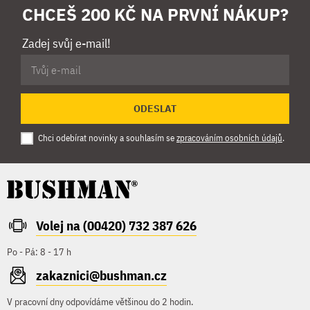
CHCEŠ 200 KČ NA PRVNÍ NÁKUP?
Zadej svůj e-mail!
ODESLAT
Chci odebírat novinky a souhlasím se
zpracováním osobních údajů
.
Volej na (00420) 732 387 626
Po - Pá: 8 - 17 h
zakaznici@bushman.cz
V pracovní dny odpovídáme většinou do 2 hodin.