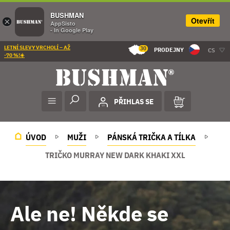
BUSHMAN
Otevřít
×
AppSisto
- In Google Play
LETNÍ SLEVY VRCHOLÍ – AŽ
30
PRODEJNY
CS
-70 %!☀️
PŘIHLAS SE
ÚVOD
MUŽI
PÁNSKÁ TRIČKA A TÍLKA
TRIČKO MURRAY NEW DARK KHAKI XXL
Ale ne! Někde se