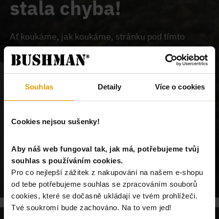
stala chyba!
Ať koukáme, jak koukáme, stránku pod tímto
odkazem na našem webu nemůžeme najít.
Buď je
chybně zadaný odkaz, nebo je požadovaný produkt
vyprodán, nebo u nás tato stránka neexistuje.
Souhlas
Detaily
Více o cookies
Cookies nejsou sušenky!
Aby náš web fungoval tak, jak má, potřebujeme tvůj
souhlas s používáním cookies.
POKRAČUJ NA ÚVODNÍ STRÁNKU
Pro co nejlepší zážitek z nakupování na našem e-shopu
od tebe potřebujeme souhlas se zpracováním souborů
cookies, které se dočasně ukládají ve tvém prohlížeči.
Tvé soukromí bude zachováno. Na to vem jed!