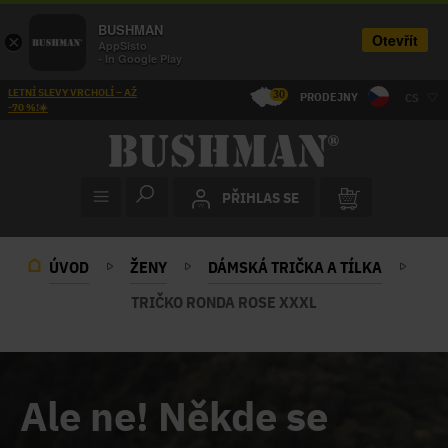
BUSHMAN
Otevřít
×
AppSisto
- In Google Play
LETNÍ SLEVY VRCHOLÍ – AŽ
30
PRODEJNY
CS
-70 %!☀️
PŘIHLAS SE
ÚVOD
ŽENY
DÁMSKÁ TRIČKA A TÍLKA
TRIČKO RONDA ROSE XXXL
Ale ne! Někde se