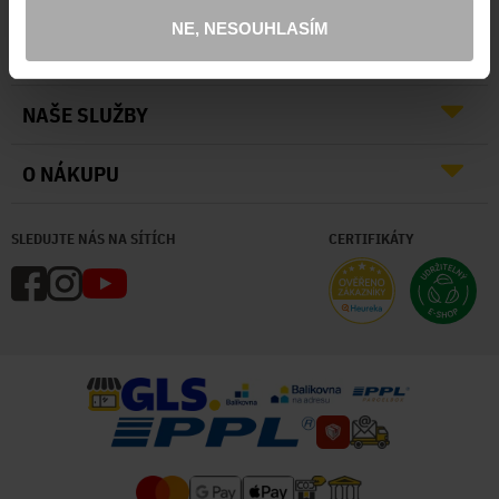
NE, NESOUHLASÍM
O NÁS
NAŠE SLUŽBY
O NÁKUPU
SLEDUJTE NÁS NA SÍTÍCH
CERTIFIKÁTY