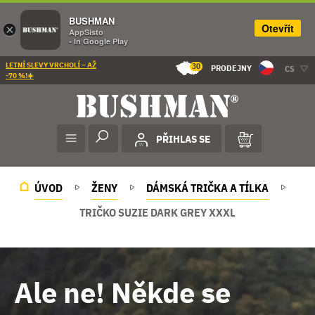
BUSHMAN
Otevřít
×
AppSisto
- In Google Play
LETNÍ SLEVY VRCHOLÍ – AŽ
30
PRODEJNY
CS
-70 %!☀️
PŘIHLAS SE
ÚVOD
ŽENY
DÁMSKÁ TRIČKA A TÍLKA
TRIČKO SUZIE DARK GREY XXXL
Ale ne! Někde se