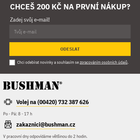
CHCEŠ 200 KČ NA PRVNÍ NÁKUP?
Zadej svůj e-mail!
ODESLAT
Chci odebírat novinky a souhlasím se
zpracováním osobních údajů
.
Volej na (00420) 732 387 626
Po - Pá: 8 - 17 h
zakaznici@bushman.cz
V pracovní dny odpovídáme většinou do 2 hodin.