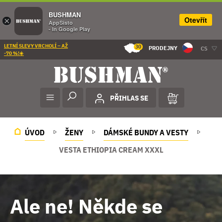
BUSHMAN
Otevřít
×
AppSisto
- In Google Play
LETNÍ SLEVY VRCHOLÍ – AŽ
30
PRODEJNY
CS
-70 %!☀️
PŘIHLAS SE
ÚVOD
ŽENY
DÁMSKÉ BUNDY A VESTY
VESTA ETHIOPIA CREAM XXXL
Ale ne! Někde se