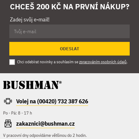
CHCEŠ 200 KČ NA PRVNÍ NÁKUP?
Zadej svůj e-mail!
ODESLAT
Chci odebírat novinky a souhlasím se
zpracováním osobních údajů
.
Volej na (00420) 732 387 626
Po - Pá: 8 - 17 h
zakaznici@bushman.cz
V pracovní dny odpovídáme většinou do 2 hodin.