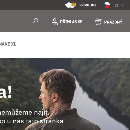
30
PRODEJNY
CS
PŘIHLAS SE
PRÁZDNÝ
NAKE XL
a!
nemůžeme najít.
o u nás tato stránka