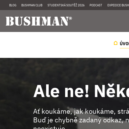
BLOG
BUSHMAN CLUB
STUDENTSKÁ SOUTĚŽ 2026
PODCAST
EXPEDICE BUSH
ÚVO
Ale ne! Něk
Ať koukáme, jak koukáme, st
Buď je chybně zadaný odkaz, n
neexistuje.