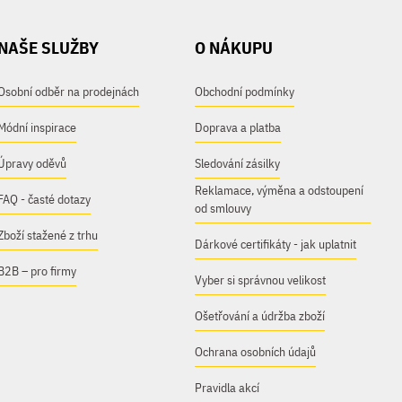
NAŠE SLUŽBY
O NÁKUPU
Osobní odběr na prodejnách
Obchodní podmínky
Módní inspirace
Doprava a platba
Úpravy oděvů
Sledování zásilky
Reklamace, výměna a odstoupení
FAQ - časté dotazy
od smlouvy
Zboží stažené z trhu
Dárkové certifikáty - jak uplatnit
B2B – pro firmy
Vyber si správnou velikost
Ošetřování a údržba zboží
Ochrana osobních údajů
Pravidla akcí