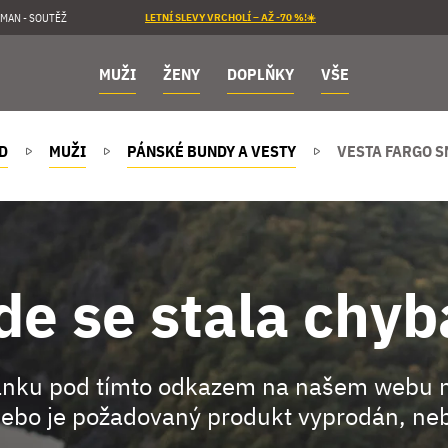
MAN - SOUTĚŽ
LETNÍ SLEVY VRCHOLÍ – AŽ -70 %!☀️
MUŽI
ŽENY
DOPLŇKY
VŠE
D
MUŽI
PÁNSKÉ BUNDY A VESTY
VESTA FARGO S
de se stala chyb
ránku pod tímto odkazem na našem webu 
ebo je požadovaný produkt vyprodán, neb