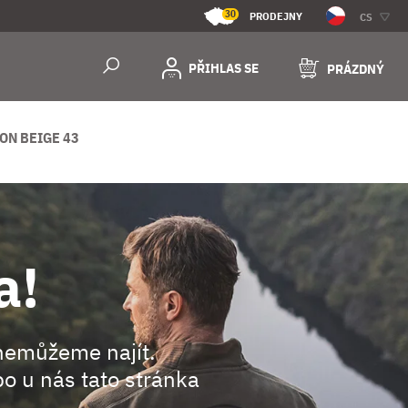
30
PRODEJNY
CS
PŘIHLAS SE
PRÁZDNÝ
ON BEIGE 43
a!
nemůžeme najít.
o u nás tato stránka