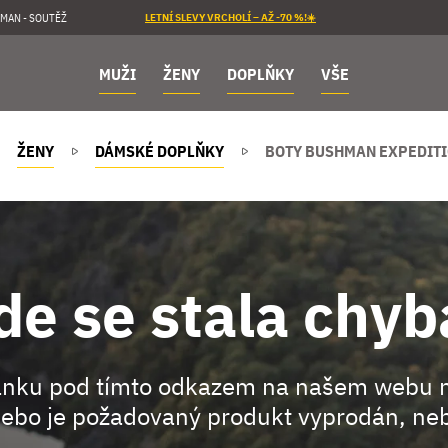
MAN - SOUTĚŽ
LETNÍ SLEVY VRCHOLÍ – AŽ -70 %!☀️
MUŽI
ŽENY
DOPLŇKY
VŠE
ŽENY
DÁMSKÉ DOPLŇKY
BOTY BUSHMAN EXPEDITI
de se stala chyb
ránku pod tímto odkazem na našem webu 
ebo je požadovaný produkt vyprodán, neb