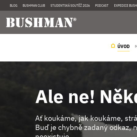
BLOG
BUSHMAN CLUB
STUDENTSKÁ SOUTĚŽ 2026
PODCAST
EXPEDICE BUSH
ÚVOD
Ale ne! Něk
Ať koukáme, jak koukáme, st
Buď je chybně zadaný odkaz, n
neexistuje.