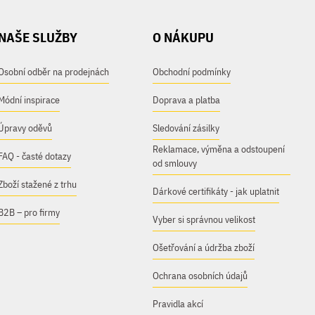
NAŠE SLUŽBY
O NÁKUPU
Osobní odběr na prodejnách
Obchodní podmínky
Módní inspirace
Doprava a platba
Úpravy oděvů
Sledování zásilky
Reklamace, výměna a odstoupení
FAQ - časté dotazy
od smlouvy
Zboží stažené z trhu
Dárkové certifikáty - jak uplatnit
B2B – pro firmy
Vyber si správnou velikost
Ošetřování a údržba zboží
Ochrana osobních údajů
Pravidla akcí