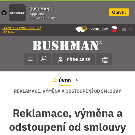
BUSHMAN
Otevřít
×
AppSisto
- In Google Play
LETNÍ SLEVY VRCHOLÍ – AŽ
30
PRODEJNY
CS
-70 %!☀️
PŘIHLAS SE
ÚVOD
REKLAMACE, VÝMĚNA A ODSTOUPENÍ OD SMLOUVY
Reklamace, výměna a
odstoupení od smlouvy