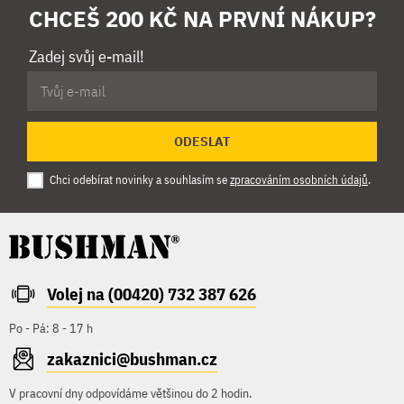
CHCEŠ 200 KČ NA PRVNÍ NÁKUP?
Zadej svůj e-mail!
ODESLAT
Chci odebírat novinky a souhlasím se
zpracováním osobních údajů
.
Volej na (00420) 732 387 626
Po - Pá: 8 - 17 h
zakaznici@bushman.cz
V pracovní dny odpovídáme většinou do 2 hodin.