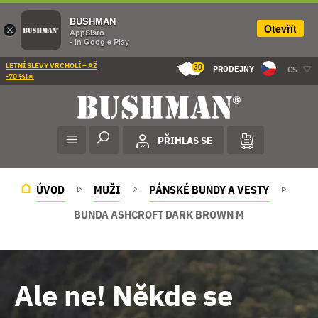
BUSHMAN
Otevřít
×
AppSisto
- In Google Play
LETNÍ SLEVY VRCHOLÍ – AŽ
30
PRODEJNY
CS
-70 %!☀️
PŘIHLAS SE
ÚVOD
MUŽI
PÁNSKÉ BUNDY A VESTY
BUNDA ASHCROFT DARK BROWN M
Ale ne! Někde se