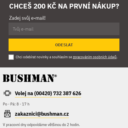
CHCEŠ 200 KČ NA PRVNÍ NÁKUP?
Zadej svůj e-mail!
ODESLAT
Chci odebírat novinky a souhlasím se
zpracováním osobních údajů
.
Volej na (00420) 732 387 626
Po - Pá: 8 - 17 h
zakaznici@bushman.cz
V pracovní dny odpovídáme většinou do 2 hodin.