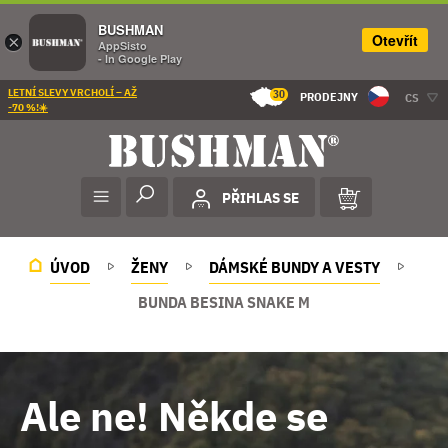
BUSHMAN
Otevřít
×
AppSisto
- In Google Play
LETNÍ SLEVY VRCHOLÍ – AŽ
30
PRODEJNY
CS
-70 %!☀️
PŘIHLAS SE
ÚVOD
ŽENY
DÁMSKÉ BUNDY A VESTY
BUNDA BESINA SNAKE M
Ale ne! Někde se