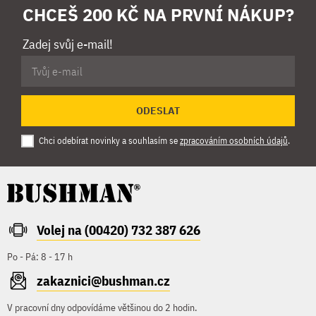
CHCEŠ 200 KČ NA PRVNÍ NÁKUP?
Zadej svůj e-mail!
ODESLAT
Chci odebírat novinky a souhlasím se
zpracováním osobních údajů
.
Volej na (00420) 732 387 626
Po - Pá: 8 - 17 h
zakaznici@bushman.cz
V pracovní dny odpovídáme většinou do 2 hodin.