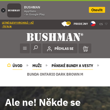
BUSHMAN
Otevřít
×
AppSisto
- In Google Play
LETNÍ SLEVY VRCHOLÍ – AŽ
30
PRODEJNY
CS
-70 %!☀️
PŘIHLAS SE
ÚVOD
MUŽI
PÁNSKÉ BUNDY A VESTY
BUNDA ONTARIO DARK BROWN M
Ale ne! Někde se