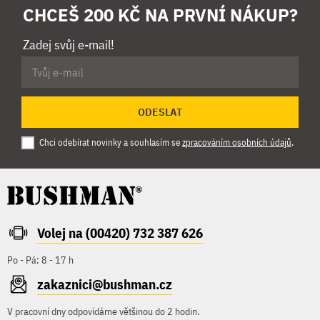
CHCEŠ 200 KČ NA PRVNÍ NÁKUP?
Zadej svůj e-mail!
ODESLAT
Chci odebírat novinky a souhlasím se
zpracováním osobních údajů
.
Volej na (00420) 732 387 626
Po - Pá: 8 - 17 h
zakaznici@bushman.cz
V pracovní dny odpovídáme většinou do 2 hodin.