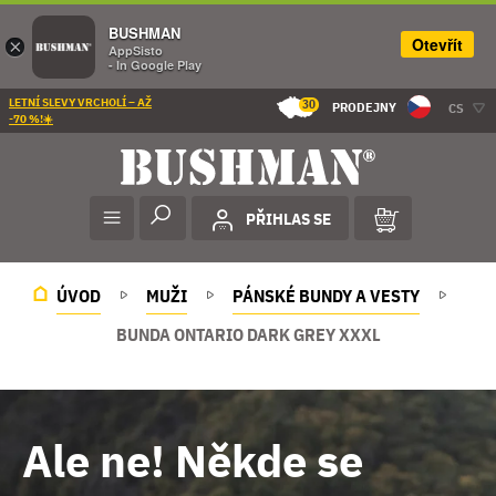
BUSHMAN
Otevřít
×
AppSisto
- In Google Play
LETNÍ SLEVY VRCHOLÍ – AŽ
30
PRODEJNY
CS
-70 %!☀️
PŘIHLAS SE
ÚVOD
MUŽI
PÁNSKÉ BUNDY A VESTY
BUNDA ONTARIO DARK GREY XXXL
Ale ne! Někde se