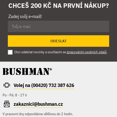
CHCEŠ 200 KČ NA PRVNÍ NÁKUP?
Zadej svůj e-mail!
ODESLAT
Chci odebírat novinky a souhlasím se
zpracováním osobních údajů
.
Volej na (00420) 732 387 626
Po - Pá: 8 - 17 h
zakaznici@bushman.cz
V pracovní dny odpovídáme většinou do 2 hodin.