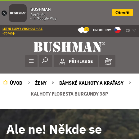
BUSHMAN
Otevřít
×
AppSisto
- In Google Play
LETNÍ SLEVY VRCHOLÍ – AŽ
30
PRODEJNY
CS
-70 %!☀️
PŘIHLAS SE
ÚVOD
ŽENY
DÁMSKÉ KALHOTY A KRAŤASY
KALHOTY FLORESTA BURGUNDY 38P
Ale ne! Někde se