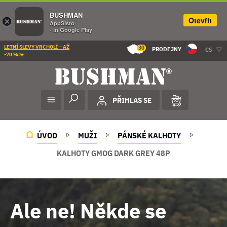
BUSHMAN
Otevřít
×
AppSisto
- In Google Play
LETNÍ SLEVY VRCHOLÍ – AŽ
30
PRODEJNY
CS
-70 %!☀️
PŘIHLAS SE
ÚVOD
MUŽI
PÁNSKÉ KALHOTY
KALHOTY GMOG DARK GREY 48P
Ale ne! Někde se