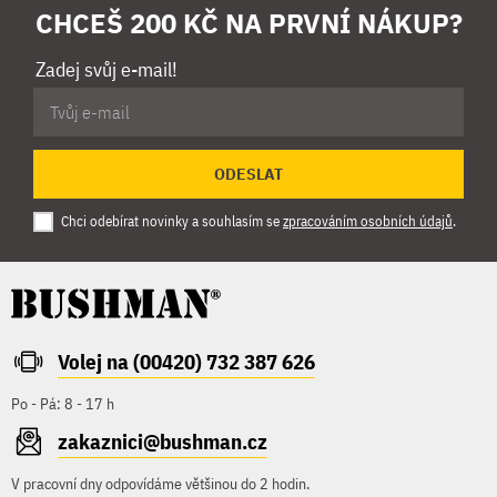
CHCEŠ 200 KČ NA PRVNÍ NÁKUP?
Zadej svůj e-mail!
ODESLAT
Chci odebírat novinky a souhlasím se
zpracováním osobních údajů
.
Volej na (00420) 732 387 626
Po - Pá: 8 - 17 h
zakaznici@bushman.cz
V pracovní dny odpovídáme většinou do 2 hodin.