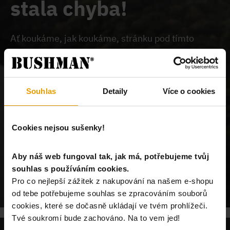
stala chyba!
Ať koukáme, jak koukáme, stránku pod tímto
odkazem na našem webu nemůžeme najít.
Buď je
chybně zadaný odkaz, nebo je požadovaný produkt
vyprodán, nebo u nás tato stránka neexistuje.
Souhlas
Detaily
Více o cookies
Cookies nejsou sušenky!
Aby náš web fungoval tak, jak má, potřebujeme tvůj
souhlas s používáním cookies.
POKRAČUJ NA ÚVODNÍ STRÁNKU
Pro co nejlepší zážitek z nakupování na našem e-shopu
od tebe potřebujeme souhlas se zpracováním souborů
cookies, které se dočasně ukládají ve tvém prohlížeči.
Tvé soukromí bude zachováno. Na to vem jed!