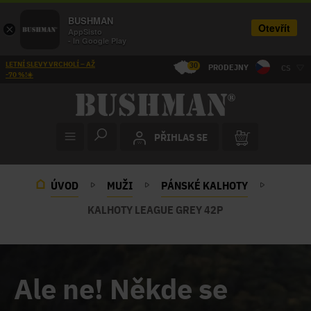
BUSHMAN
Otevřít
×
AppSisto
- In Google Play
LETNÍ SLEVY VRCHOLÍ – AŽ
30
PRODEJNY
CS
-70 %!☀️
PŘIHLAS SE
ÚVOD
MUŽI
PÁNSKÉ KALHOTY
KALHOTY LEAGUE GREY 42P
Ale ne! Někde se