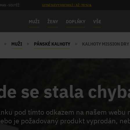
MAN - SOUTĚŽ
LETNÍ SLEVY VRCHOLÍ – AŽ -70 %!☀️
MUŽI
ŽENY
DOPLŇKY
VŠE
MUŽI
PÁNSKÉ KALHOTY
KALHOTY MISSION DRY 
de se stala chyb
ránku pod tímto odkazem na našem webu 
ebo je požadovaný produkt vyprodán, neb