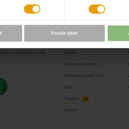
O NÁS
Naše hodnoty
M
Povolit výběr
ici@bushman.cz
BUSHMAN Club
Kariéra
ovídáme většinou do 2 hodin.
Testováno na lidech
Studentská soutěž 2026
Blog
Prodejny
30
Kontakt