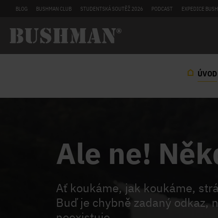
BLOG
BUSHMAN CLUB
STUDENTSKÁ SOUTĚŽ 2026
PODCAST
EXPEDICE BUSH
ÚVOD
Ale ne! Něk
Ať koukáme, jak koukáme, st
Buď je chybně zadaný odkaz, n
neexistuje.