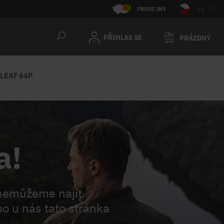
30
PRODEJNY
CS
PŘIHLAS SE
PRÁZDNÝ
LEAF 64P
a!
nemůžeme najít.
o u nás tato stránka