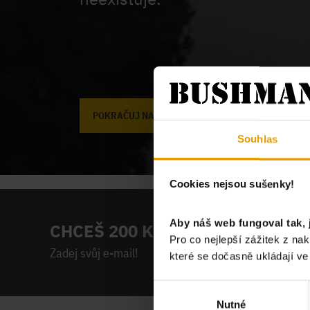
POKRAČUJ NA ÚVODNÍ STRÁNKU
Souhlas
Cookies nejsou sušenky!
Aby náš web fungoval tak, 
CHCEŠ 200 KČ NA PRVNÍ NÁKUP
Pro co nejlepší zážitek z n
Zadej svůj e-mail!
které se dočasně ukládají v
Výběr
Nutné
souhlasu