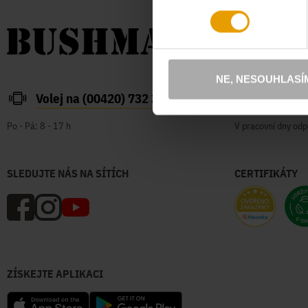
NE, NESOUHLASÍ
Volej na (00420) 732 387 626
zakazn
Po - Pá: 8 - 17 h
V pracovní dny odp
SLEDUJTE NÁS NA SÍTÍCH
CERTIFIKÁTY
ZÍSKEJTE APLIKACI