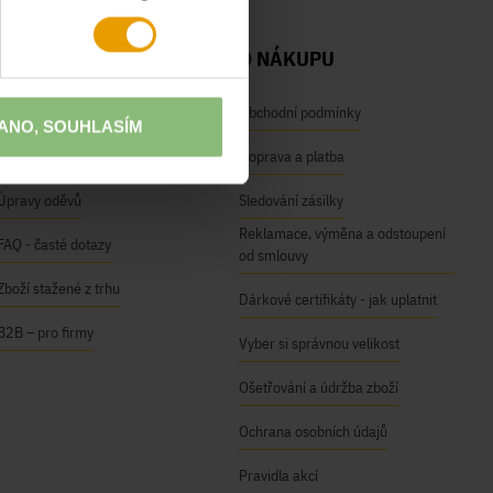
NAŠE SLUŽBY
O NÁKUPU
Osobní odběr na prodejnách
Obchodní podmínky
ANO, SOUHLASÍM
Módní inspirace
Doprava a platba
Úpravy oděvů
Sledování zásilky
Reklamace, výměna a odstoupení
FAQ - časté dotazy
od smlouvy
Zboží stažené z trhu
Dárkové certifikáty - jak uplatnit
B2B – pro firmy
Vyber si správnou velikost
Ošetřování a údržba zboží
Ochrana osobních údajů
Pravidla akcí