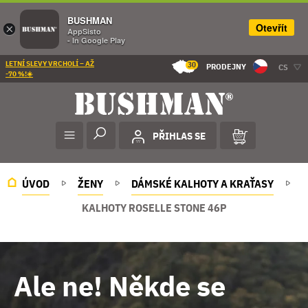
BUSHMAN
Otevřít
×
AppSisto
- In Google Play
LETNÍ SLEVY VRCHOLÍ – AŽ
30
PRODEJNY
CS
-70 %!☀️
PŘIHLAS SE
ÚVOD
ŽENY
DÁMSKÉ KALHOTY A KRAŤASY
KALHOTY ROSELLE STONE 46P
Ale ne! Někde se