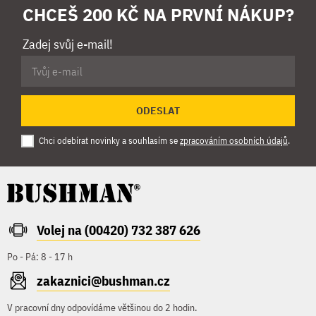
CHCEŠ 200 KČ NA PRVNÍ NÁKUP?
Zadej svůj e-mail!
ODESLAT
Chci odebírat novinky a souhlasím se
zpracováním osobních údajů
.
Volej na (00420) 732 387 626
Po - Pá: 8 - 17 h
zakaznici@bushman.cz
V pracovní dny odpovídáme většinou do 2 hodin.