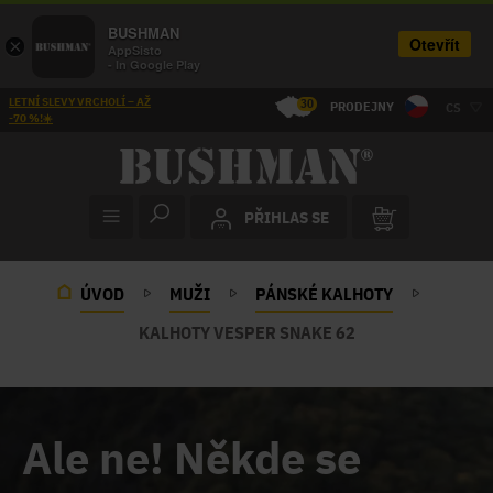
BUSHMAN
Otevřít
×
AppSisto
- In Google Play
LETNÍ SLEVY VRCHOLÍ – AŽ
30
PRODEJNY
CS
-70 %!☀️
PŘIHLAS SE
ÚVOD
MUŽI
PÁNSKÉ KALHOTY
KALHOTY VESPER SNAKE 62
Ale ne! Někde se