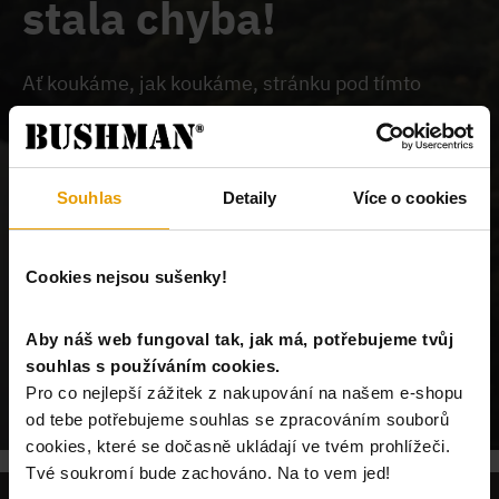
stala chyba!
Ať koukáme, jak koukáme, stránku pod tímto
odkazem na našem webu nemůžeme najít.
Buď je
chybně zadaný odkaz, nebo je požadovaný produkt
vyprodán, nebo u nás tato stránka neexistuje.
Souhlas
Detaily
Více o cookies
Cookies nejsou sušenky!
Aby náš web fungoval tak, jak má, potřebujeme tvůj
souhlas s používáním cookies.
POKRAČUJ NA ÚVODNÍ STRÁNKU
Pro co nejlepší zážitek z nakupování na našem e-shopu
od tebe potřebujeme souhlas se zpracováním souborů
cookies, které se dočasně ukládají ve tvém prohlížeči.
Tvé soukromí bude zachováno. Na to vem jed!