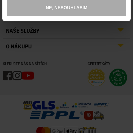
NE, NESOUHLASÍM
O NÁS
NAŠE SLUŽBY
O NÁKUPU
SLEDUJTE NÁS NA SÍTÍCH
CERTIFIKÁTY