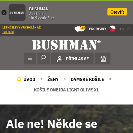
BUSHMAN
Otevřít
×
AppSisto
- In Google Play
LETNÍ SLEVY VRCHOLÍ – AŽ
30
PRODEJNY
CS
-70 %!☀️
PŘIHLAS SE
ÚVOD
ŽENY
DÁMSKÉ KOŠILE
KOŠILE ONEIDA LIGHT OLIVE XL
Ale ne! Někde se