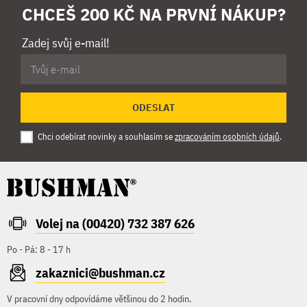
CHCEŠ 200 KČ NA PRVNÍ NÁKUP?
Zadej svůj e-mail!
ODESLAT
Chci odebírat novinky a souhlasím se
zpracováním osobních údajů
.
Volej na (00420) 732 387 626
Po - Pá: 8 - 17 h
zakaznici@bushman.cz
V pracovní dny odpovídáme většinou do 2 hodin.