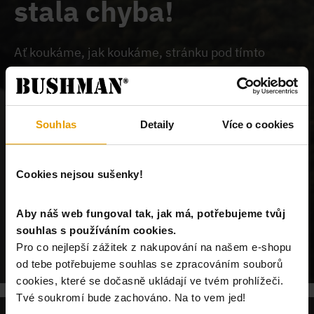
stala chyba!
Ať koukáme, jak koukáme, stránku pod tímto
odkazem na našem webu nemůžeme najít.
Buď je
chybně zadaný odkaz, nebo je požadovaný produkt
vyprodán, nebo u nás tato stránka neexistuje.
Souhlas
Detaily
Více o cookies
Cookies nejsou sušenky!
Aby náš web fungoval tak, jak má, potřebujeme tvůj
souhlas s používáním cookies.
POKRAČUJ NA ÚVODNÍ STRÁNKU
Pro co nejlepší zážitek z nakupování na našem e-shopu
od tebe potřebujeme souhlas se zpracováním souborů
cookies, které se dočasně ukládají ve tvém prohlížeči.
Tvé soukromí bude zachováno. Na to vem jed!