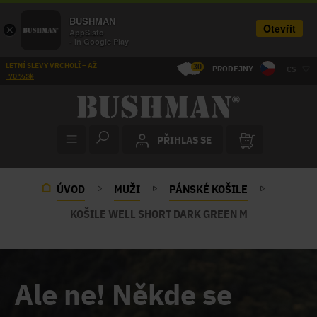
BUSHMAN
Otevřít
×
AppSisto
- In Google Play
LETNÍ SLEVY VRCHOLÍ – AŽ
30
PRODEJNY
CS
-70 %!☀️
PŘIHLAS SE
ÚVOD
MUŽI
PÁNSKÉ KOŠILE
KOŠILE WELL SHORT DARK GREEN M
Ale ne! Někde se