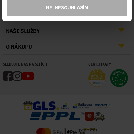
NE, NESOUHLASÍM
O NÁS
NAŠE SLUŽBY
O NÁKUPU
SLEDUJTE NÁS NA SÍTÍCH
CERTIFIKÁTY